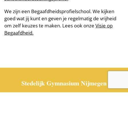
We zijn een Begaafdheidsprofielschool. We kijken
goed wat jij kunt en geven je regelmatig de vrijheid
om zelf keuzes te maken. Lees ook onze
Visie op
Begaafdheid.
Stedelijk Gymnasium Nijmegen
024 3220606 | Kronenburgersingel 269 | 6511 AS
Nijmegen | Postbus 31206 | 6503 CE Nijmegen
info@stedelijkgymnijmegen.nl
Vind ons op
Googlemaps
Sitemap