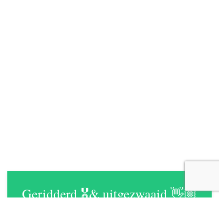
Geridderd 🎖️& uitgezwaaid 👋🏼
Deze hele eeuw was Ronald van Bruggen het