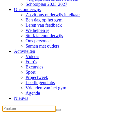
Schoolplan 2023-2027
Ons onderwijs
Zo zit ons onderwijs in elkaar
Een dag op het gym
Leren van feedback
We helpen je
Sterk talenonderwijs
Ons personeel
Samen met ouders
Activiteiten
Video's
Foto's
Excursies
Sport
Projectweek
Leerlingenclubs
Vrienden van het gym
Agenda
Nieuws