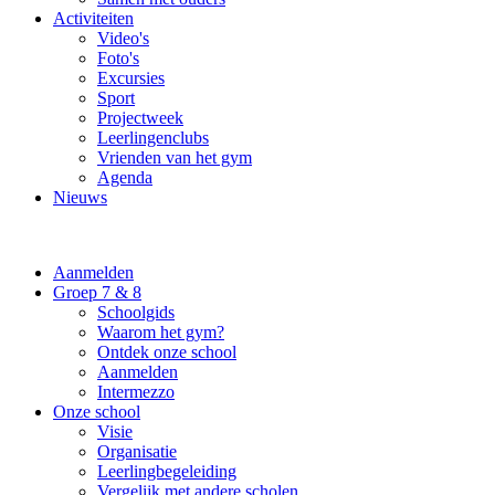
Activiteiten
Video's
Foto's
Excursies
Sport
Projectweek
Leerlingenclubs
Vrienden van het gym
Agenda
Nieuws
Aanmelden
Groep 7 & 8
Schoolgids
Waarom het gym?
Ontdek onze school
Aanmelden
Intermezzo
Onze school
Visie
Organisatie
Leerlingbegeleiding
Vergelijk met andere scholen