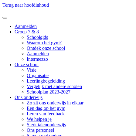
Terug naar hoofdinhoud
Aanmelden
Groep 7 & 8
Schoolgids
Waarom het gym?
Ontdek onze school
Aanmelden
Intermezzo
Onze school
Visie
Organisatie
Leerlingbegeleiding
Vergelijk met andere scholen
Schoolplan 2023-2027
Ons onderwijs
Zo zit ons onderwijs in elkaar
Een dag op het gym
Leren van feedback
We helpen je
Sterk talenonderwijs
Ons personeel
Samen met ouders