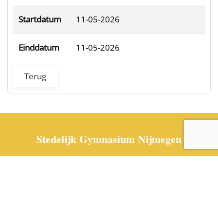
Startdatum
11-05-2026
Einddatum
11-05-2026
Terug
Stedelijk Gymnasium Nijmegen
024 3220606 | Kronenburgersingel 269 | 6511 AS
Nijmegen | Postbus 31206 | 6503 CE Nijmegen
info@stedelijkgymnijmegen.nl
Vind ons op
Googlemaps
Sitemap